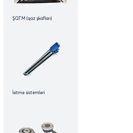
ŞQTM (qaz şkafları)
İsitmə sistemləri