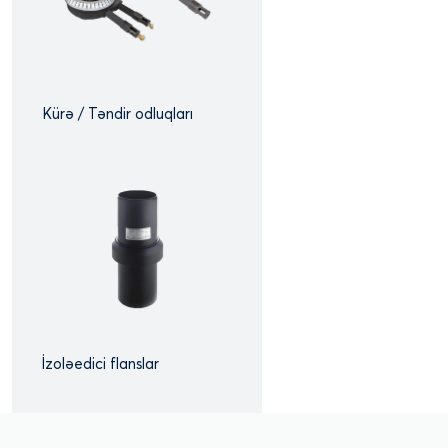
Kürə / Təndir odluqları
İzoləedici flanslar