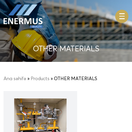
OTHER MATERIALS
Ana səhifə
»
Products
» OTHER MATERIALS