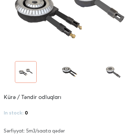
Kürə / Təndir odluqları
In stock:
0
Sərfiyyat: 5m3/saata qədər