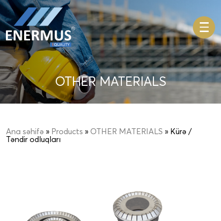
OTHER MATERIALS
Ana səhifə
»
Products
»
OTHER MATERIALS
» Kürə /
Təndir odluqları